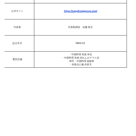
公式サイト
https://zangihoteigroup.com/
代表者
代表取締役 佐藤 郁文
設立年月
998年4月
・中国料理 布袋 本店
・中国料理 布袋 赤れんがテラス店
運営店舗
・寿司・中国料理 福禄寿
・布袋点心舗 弁財天