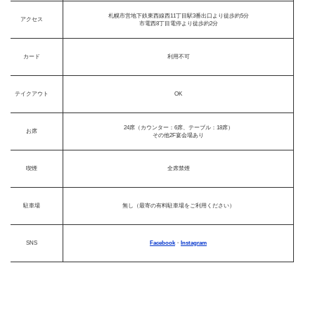
札幌市営地下鉄東西線西11丁目駅3番出口より徒歩約5分
アクセス
市電西8丁目電停より徒歩約2分
カード
利用不可
テイクアウト
OK
24席（カウンター：6席、テーブル：18席）
お席
その他2F宴会場あり
喫煙
全席禁煙
駐車場
無し（最寄の有料駐車場をご利用ください）
SNS
Facebook
・
Instagram